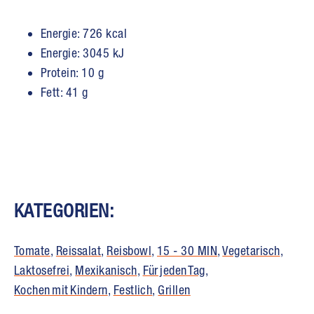
Energie: 726 kcal
Energie: 3045 kJ
Protein: 10 g
Fett: 41 g
KATEGORIEN:
Tomate
,
Reissalat
,
Reisbowl
,
15 - 30 MIN
,
Vegetarisch
,
Laktosefrei
,
Mexikanisch
,
Für jeden Tag
,
Kochen mit Kindern
,
Festlich
,
Grillen