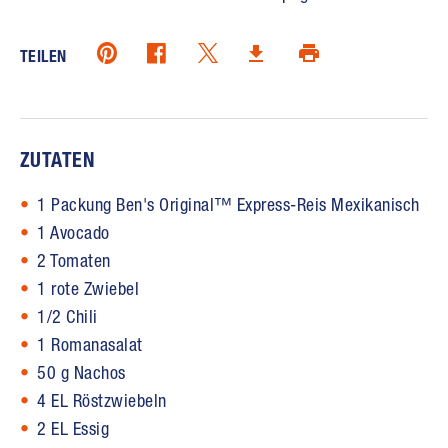
Pinterest (opens in new window)
Twitter (opens in new window)
Facebook (opens in new window)
Drucken (opens in same 
Download (opens in new window)
TEILEN
ZUTATEN
1 Packung Ben's Original™ Express-Reis Mexikanisch
1 Avocado
2 Tomaten
1 rote Zwiebel
1/2 Chili
1 Romanasalat
50 g Nachos
4 EL Röstzwiebeln
2 EL Essig