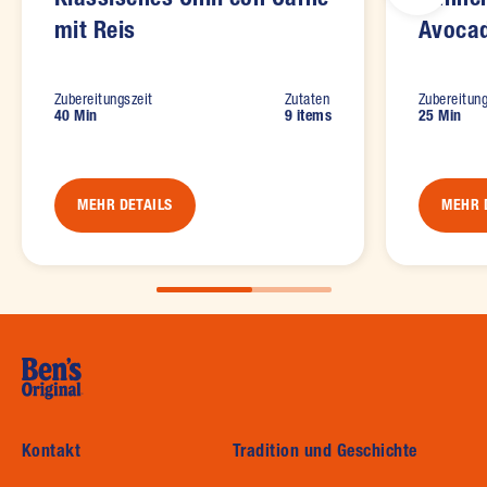
mit Reis
Avocad
Zubereitungszeit
Zutaten
Zubereitung
40 Min
9 items
25 Min
MEHR DETAILS
MEHR 
Kontakt
Tradition und Geschichte